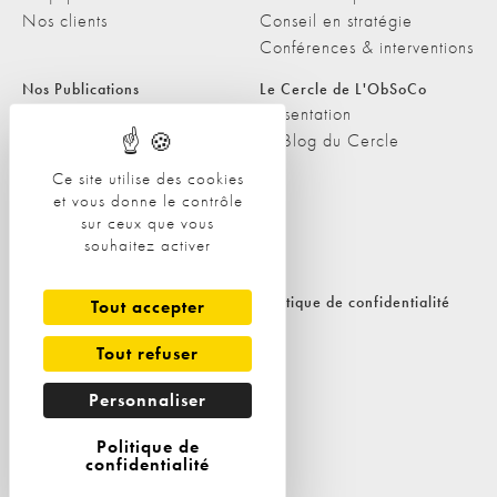
Nos clients
Conseil en stratégie
Conférences & interventions
Nos Publications
Le Cercle de L'ObSoCo
Nos Publications
Présentation
Les Podcasts de L'ObSoCo
Le Blog du Cercle
L'ObSoCo dans les médias
Ce site utilise des cookies
et vous donne le contrôle
Contacts
sur ceux que vous
Nous contacter
souhaitez activer
Nous rejoindre
Politique de cookies
Politique de confidentialité
Tout accepter
Tout refuser
Personnaliser
Politique de
confidentialité