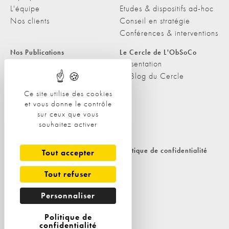
L'équipe
Etudes & dispositifs ad-hoc
Nos clients
Conseil en stratégie
Conférences & interventions
Nos Publications
Le Cercle de L'ObSoCo
Nos Publications
Présentation
Les Podcasts de L'ObSoCo
Le Blog du Cercle
L'ObSoCo dans les médias
Ce site utilise des cookies
et vous donne le contrôle
Contacts
sur ceux que vous
Nous contacter
souhaitez activer
Nous rejoindre
Politique de cookies
Politique de confidentialité
Tout accepter
Tout refuser
Personnaliser
Politique de
confidentialité