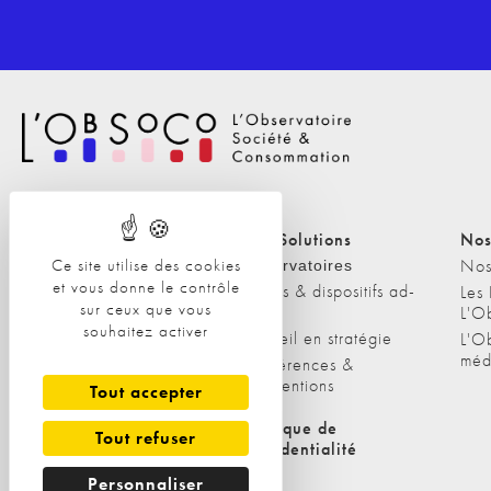
Nos Solutions
Nos Solutions
Nos
Ce site utilise des cookies
A propos
Nos
Observatoires
et vous donne le contrôle
Etudes & dispositifs ad-
L'équipe
Les
sur ceux que vous
hoc
L'O
Nos clients
souhaitez activer
Conseil en stratégie
L'O
méd
Conférences &
interventions
Tout accepter
Politique de cookies
Politique de
Tout refuser
confidentialité
Personnaliser