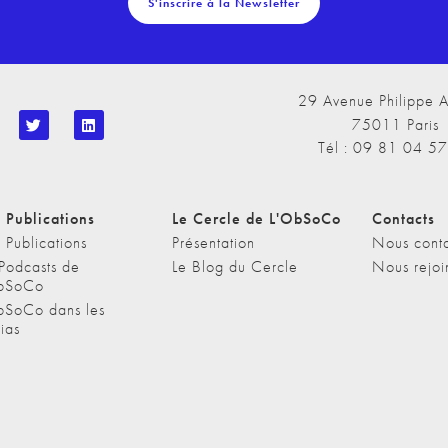
S'inscrire à la Newsletter
29 Avenue Philippe A
75011 Paris
Tél : 09 81 04 5
 Publications
Le Cercle de L'ObSoCo
Contacts
 Publications
Présentation
Nous conta
 Podcasts de
Le Blog du Cercle
Nous rejoi
bSoCo
bSoCo dans les
ias