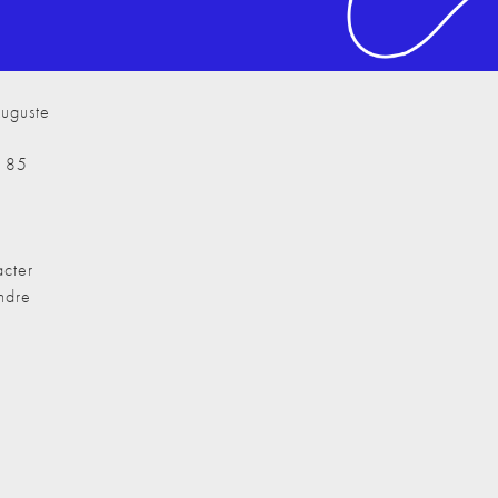
uguste
7 85
cter
ndre