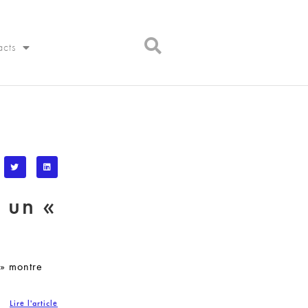
acts
 un «
 » montre
Lire l'article