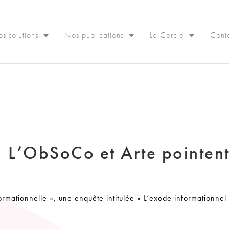
s solutions
Nos publications
Le Cercle
Cont
 L’ObSoCo et Arte pointent
rmationnelle », une enquête intitulée « L’exode informationnel