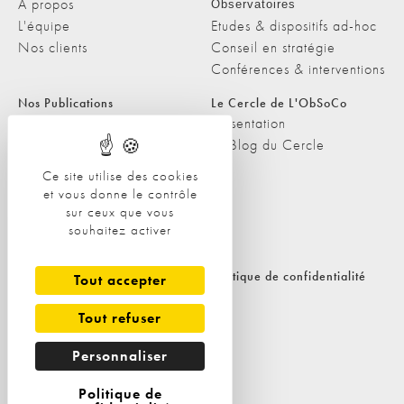
A propos
Observatoires
L'équipe
Etudes & dispositifs ad-hoc
Nos clients
Conseil en stratégie
Conférences & interventions
Nos Publications
Le Cercle de L'ObSoCo
Nos Publications
Présentation
Les Podcasts de L'ObSoCo
Le Blog du Cercle
L'ObSoCo dans les médias
Ce site utilise des cookies
et vous donne le contrôle
Contacts
sur ceux que vous
Nous contacter
souhaitez activer
Nous rejoindre
Politique de cookies
Politique de confidentialité
Tout accepter
Tout refuser
Personnaliser
Politique de