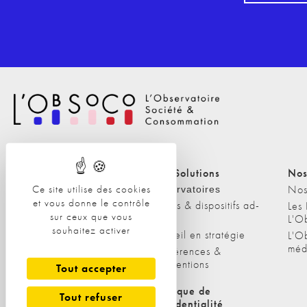
Nos Solutions
Nos Solutions
Nos
Ce site utilise des cookies
A propos
Nos
Observatoires
et vous donne le contrôle
Etudes & dispositifs ad-
L'équipe
Les
sur ceux que vous
hoc
L'O
Nos clients
souhaitez activer
Conseil en stratégie
L'O
méd
Conférences &
interventions
Tout accepter
Politique de cookies
Politique de
Tout refuser
confidentialité