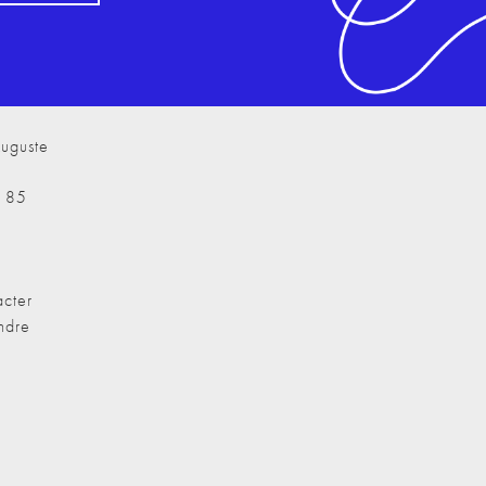
uguste
7 85
cter
ndre