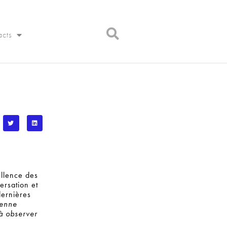
acts
ellence des
ersation et
dernières
yenne
à observer