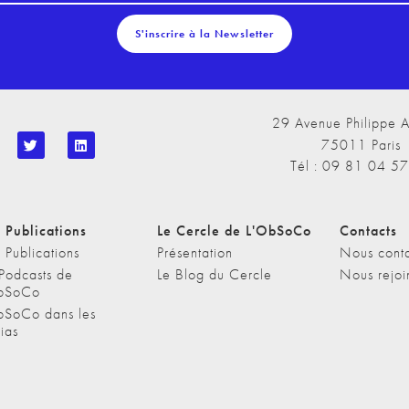
S'inscrire à la Newsletter
29 Avenue Philippe A
75011 Paris
Tél : 09 81 04 5
 Publications
Le Cercle de L'ObSoCo
Contacts
 Publications
Présentation
Nous conta
 Podcasts de
Le Blog du Cercle
Nous rejoi
bSoCo
bSoCo dans les
ias