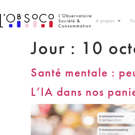
Panneau de gestion des cookies
A propos
No
Jour :
10 oc
Santé mentale : pe
L’IA dans nos pani