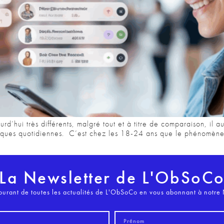
urd’hui très différents, malgré tout et à titre de comparaison, il
atiques quotidiennes. C’est chez les 18-24 ans que le phénomène
La Newsletter de L'ObSoC
ourant de toutes les actualités de L'ObSoCo en vous abonnant à notre 