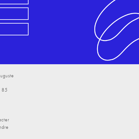
uguste
7 85
cter
ndre