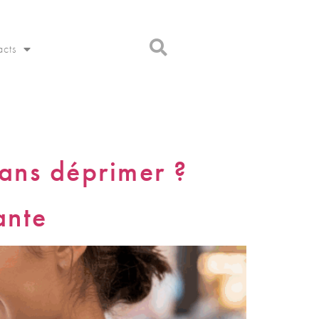
acts
sans déprimer ?
ante