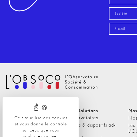
Nos Solutions
Nos Solutions
Nos
A propos
Nos
Ce site utilise des cookies
Observatoires
et vous donne le contrôle
Etudes & dispositifs ad-
L'équipe
Les
sur ceux que vous
hoc
L'O
Nos clients
souhaitez activer