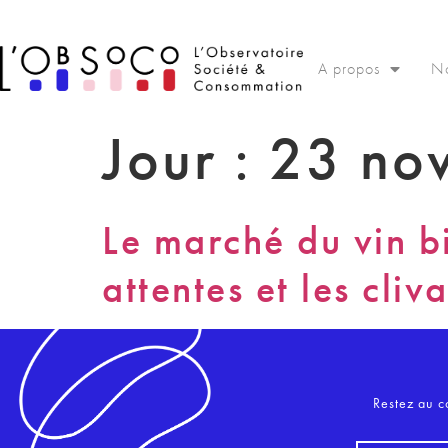
Panneau de gestion des cookies
A propos
No
Jour :
23 no
Le marché du vin bi
attentes et les cl
Restez au c