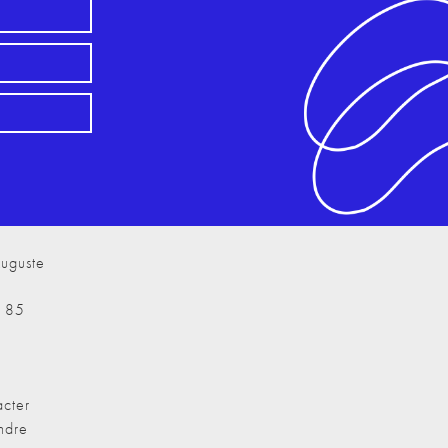
uguste
7 85
cter
ndre