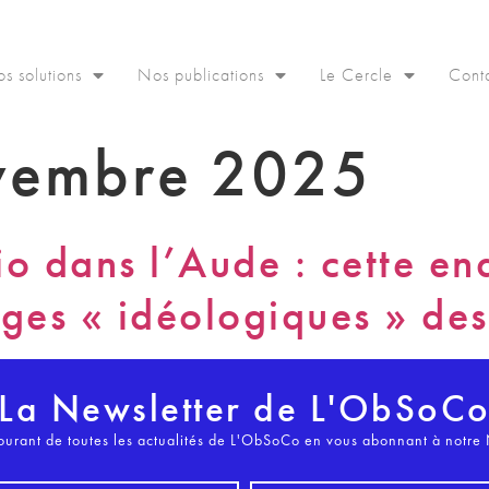
s solutions
Nos publications
Le Cercle
Cont
vembre 2025
o dans l’Aude : cette enq
ivages « idéologiques » d
La Newsletter de L'ObSoC
ourant de toutes les actualités de L'ObSoCo en vous abonnant à notre 