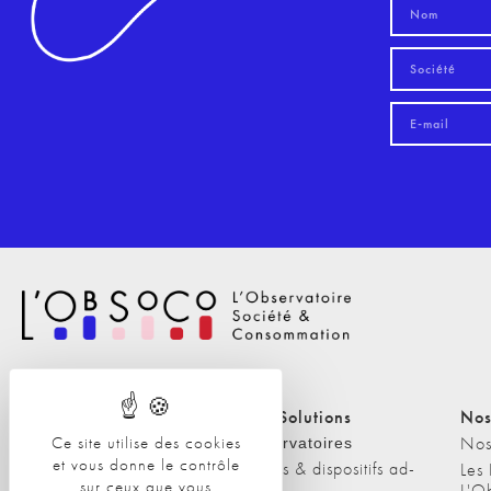
Nos Solutions
Nos Solutions
Nos
Ce site utilise des cookies
A propos
Nos
Observatoires
et vous donne le contrôle
Etudes & dispositifs ad-
L'équipe
Les
sur ceux que vous
hoc
L'O