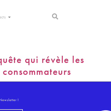
acts
uête qui révèle les
es consommateurs
o
Newsletter !