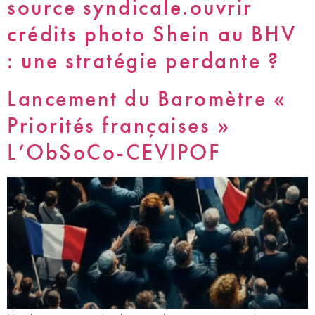
source syndicale.ouvrir
crédits photo Shein au BHV
: une stratégie perdante ?
Lancement du Baromètre «
Priorités françaises »
L’ObSoCo-CEVIPOF