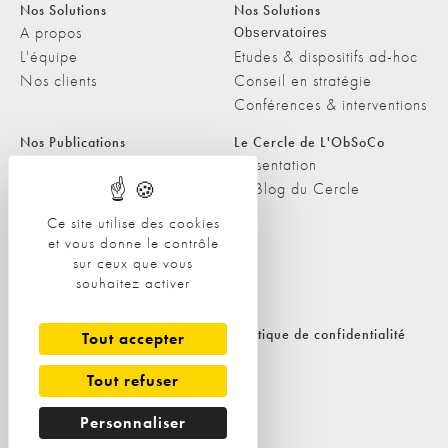
Nos Solutions
Nos Solutions
A propos
Observatoires
L'équipe
Etudes & dispositifs ad-hoc
Nos clients
Conseil en stratégie
Conférences & interventions
Nos Publications
Le Cercle de L'ObSoCo
Nos Publications
Présentation
Les Podcasts de L'ObSoCo
Le Blog du Cercle
L'ObSoCo dans les médias
Ce site utilise des cookies
et vous donne le contrôle
Contacts
sur ceux que vous
Nous contacter
souhaitez activer
Nous rejoindre
Politique de cookies
Politique de confidentialité
Tout accepter
Tout refuser
Personnaliser