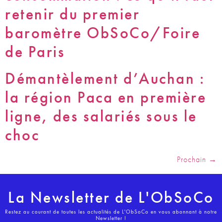
retenir du premier
baromètre ObSoCo/Foire
de Paris
Démantèlement d’Auchan :
la région Paca en première
ligne, des salariés sous le
choc
Prochain
→
La Newsletter de L'ObSoCo
Restez au courant de toutes les actualités de L'ObSoCo en vous abonnant à notre
Newsletter !