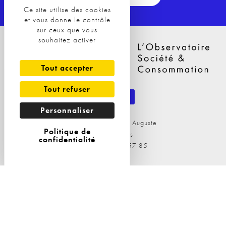
Ce site utilise des cookies
et vous donne le contrôle
sur ceux que vous
souhaitez activer
Tout accepter
Tout refuser
Personnaliser
29 Avenue Philippe Auguste
Politique de
75011 Paris
confidentialité
Tél : 09 81 04 57 85
Nos Solutions
Nos Solutions
A propos
Observatoires
L'équipe
Etudes & dispositifs ad-hoc
Nos clients
Conseil en stratégie