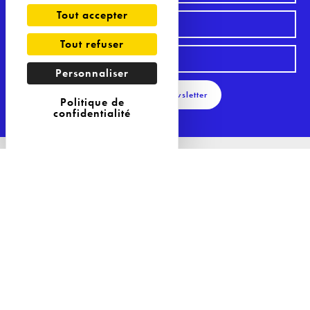
Tout accepter
Tout refuser
Personnaliser
S'inscrire à la Newsletter
Politique de
confidentialité
29 Avenue Philippe Auguste
75011 Paris
Tél : 09 81 04 57 85