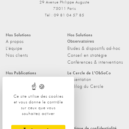
29 Avenue Philippe Auguste
75011 Paris
Tél : 09 81 04 57 85
Nos Solutions
Nos Solutions
A propos
Observatoires
L'équipe
Etudes & dispositifs ad-hoc
Nos clients
Conseil en stratégie
Conférences & interventions
Nos Publications
Le Cercle de L'ObSoCo
Nos Publications
Présentation
Les Podcasts de L'ObSoCo
Le Blog du Cercle
L'ObSoCo dans les médias
Ce site utilise des cookies
et vous donne le contrôle
Contacts
sur ceux que vous
Nous contacter
souhaitez activer
Nous rejoindre
Politique de cookies
Politique de confidentialité