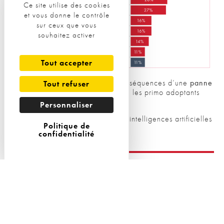
Ce site utilise des cookies
et vous donne le contrôle
sur ceux que vous
souhaitez activer
Tout accepter
A noter que le
piratage
ou les conséquences d’une
panne
Tout refuser
inquiètent de façon plus prégnante les primo adoptants
(43% et 33%).
Personnaliser
Et vous, quel est votre rapport aux intelligences artificielles
Politique de
?
confidentialité
Source
:
L’ObSoCo, 2023
Rejoignez
la vague 2 de notre Observatoire du rapport
des Français aux intelligences artificielles !