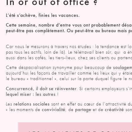
In or out of office ?
L’été s’achève, finies les vacances.
Cette semaine, nombre d’entre vous ont probablement désact
peut-être pas complètement. Ou peut-être au bureau mais 
Car nous le mesurons à travers nos études : la tendance est l
pas tous les actifs, loin de là). Le télétravail bien sûr, qui 
aussi dans les cafés, les tiers-lieux, chez ses clients ou part
Cette déspacialisation synonyme pour beaucoup de
soulage
aujourd’hui les façons de travailler comme les lieux qui y étai
le bureau « traditionnel », celui sur la porte duquel figure le 
Concurrencé, il doit se réinventer
. Si certains employeurs s’
lequel miser : les autres
!
Les
relations sociales
sont en effet au cœur de l’attractivité 
« les moments de
convivialité
, de
partage
et de
créativité
son