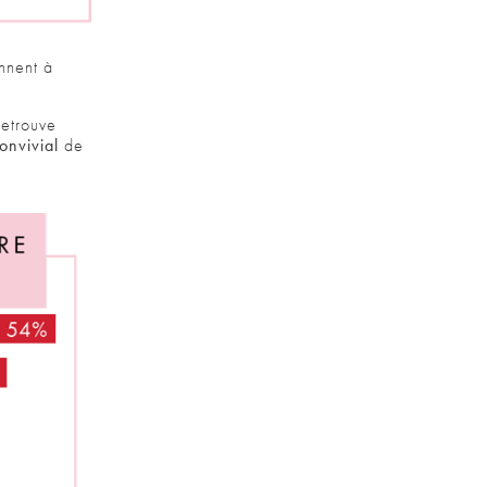
nnent à
retrouve
onvivial
de