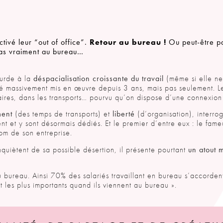
ivé leur “out of office”.
Retour au bureau !
Ou peut-être p
pas vraiment au bureau…
ourde à la
déspacialisation croissante du travail
(même si elle n
a été massivement mis en œuvre depuis 3 ans, mais pas seulement. Le
enaires, dans les transports… pourvu qu’on dispose d’une connexion 
ment
(des temps de transports) et
liberté
(d’organisation), interro
ent et y sont désormais dédiés. Et le premier d’entre eux : le fam
nom de son entreprise.
inquiètent de sa possible désertion, il présente pourtant
un atout 
du bureau. Ainsi 70% des salariés travaillant en bureau s’accorden
t les plus importants quand ils viennent au bureau ».