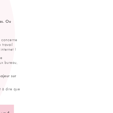
as. Ou
e concerne
 travail
internet !
ge
eux bureau,
majeur sur
t à dire que