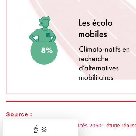
Source :
La Fabrique de la cité, «
Mobilités 2050″
, é
tude réali