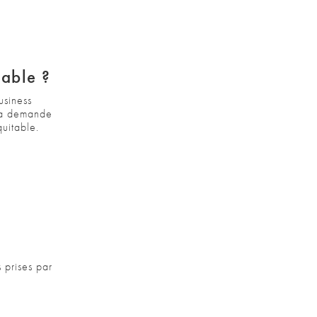
able ?
usiness
 la demande
uitable.
 prises par