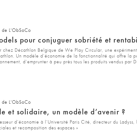
s de L'ObSoCo
dels pour conjuguer sobriété et rentabi
ur chez Décathlon Belgique de We Play Circular, une expériment
hlon. Un modèle d’économie de la fonctionnalité qui offre la pos
bonnement, d’emprunter à peu près tous les produits vendus par D
s de L'ObSoCo
e et solidaire, un modèle d’avenir ?
seur d’économie à l’Université Paris Cité, directeur du Ladyss, 
ciales et recomposition des espaces »