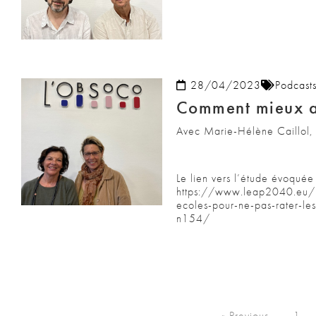
28/04/2023
Podcast
Comment mieux an
Avec Marie-Hélène Caillol, P
Le lien vers l’étude évoquée
https://www.leap2040.eu/le
ecoles-pour-ne-pas-rater-les
n154/
« Previous
1