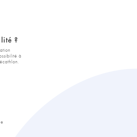
lité ?
ation
sibilité à
écathlon.
le