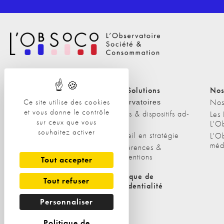
Nos Solutions
Nos Solutions
Nos
Ce site utilise des cookies
A propos
Nos
Observatoires
et vous donne le contrôle
Etudes & dispositifs ad-
L'équipe
Les
sur ceux que vous
hoc
L'O
Nos clients
souhaitez activer
Conseil en stratégie
L'O
méd
Conférences &
interventions
Tout accepter
Politique de cookies
Politique de
Tout refuser
confidentialité
Personnaliser
Politique de