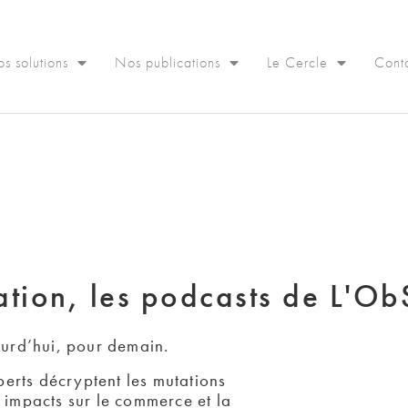
s solutions
Nos publications
Le Cercle
Cont
ation, les podcasts de L'O
urd’hui, pour demain.
erts décryptent les mutations
 impacts sur le commerce et la