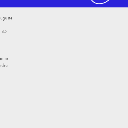
uguste
7 85
cter
ndre