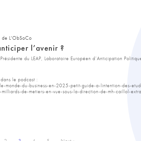
s de L'ObSoCo
ticiper l’avenir ?
résidente du LEAP, Laboratoire Européen d’Anticipation Politiqu
 dans le podcast :
-monde-du-business-en-2025-petit-guide-a-lintention-des-etudi
-milliards-de-metiers-en-vue-sous-la-direction-de-mh-caillol-extr
2
3
4
5
Next »