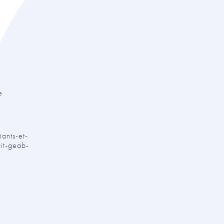
e
ants-et-
ait-geab-