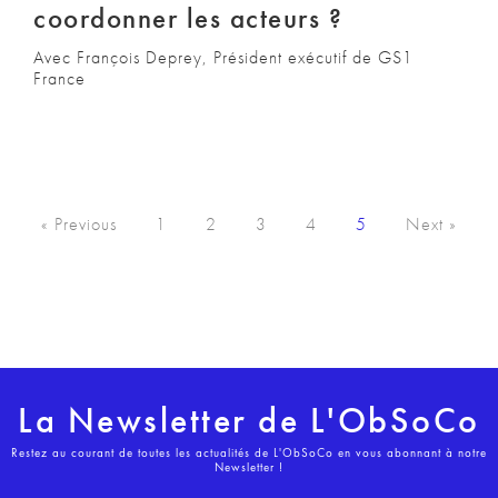
coordonner les acteurs ?
Avec François Deprey, Président exécutif de GS1
France
« Previous
1
2
3
4
5
Next »
La Newsletter de L'ObSoCo
Restez au courant de toutes les actualités de L'ObSoCo en vous abonnant à notre
Newsletter !