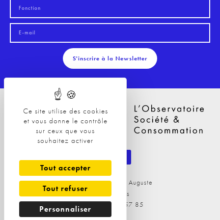
S'inscrire à la Newsletter
Ce site utilise des cookies
et vous donne le contrôle
sur ceux que vous
souhaitez activer
Tout accepter
29 Avenue Philippe Auguste
Tout refuser
75011 Paris
Tél : 09 81 04 57 85
Personnaliser