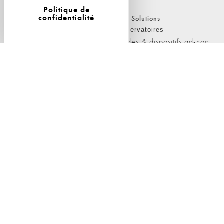
Politique de
confidentialité
Nos Solutions
Nos Solutions
A propos
Observatoires
L'équipe
Etudes & dispositifs ad-hoc
Nos clients
Conseil en stratégie
Conférences & interventions
Nos Publications
Le Cercle de L'ObSoCo
Nos Publications
Présentation
Les Podcasts de L'ObSoCo
Le Blog du Cercle
L'ObSoCo dans les médias
Contacts
Nous contacter
Nous rejoindre
Politique de cookies
Politique de confidentialité