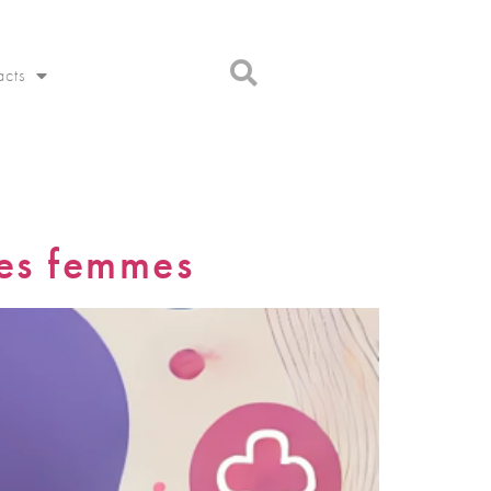
acts
des femmes