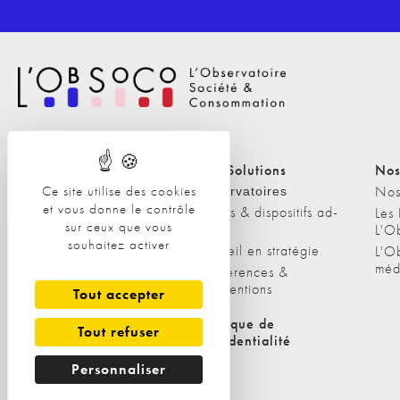
Nos Solutions
Nos Solutions
Nos
Ce site utilise des cookies
A propos
Nos
Observatoires
et vous donne le contrôle
Etudes & dispositifs ad-
L'équipe
Les
sur ceux que vous
hoc
L'O
Nos clients
souhaitez activer
Conseil en stratégie
L'O
méd
Conférences &
interventions
Tout accepter
Politique de cookies
Politique de
Tout refuser
confidentialité
Personnaliser