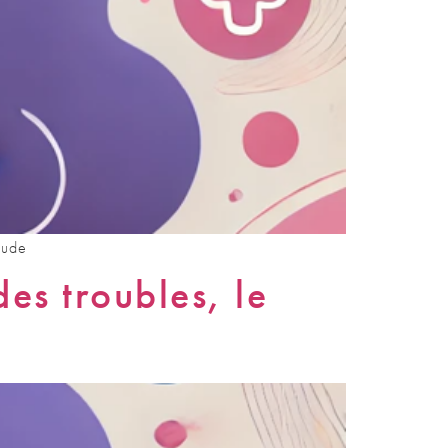
tude
es troubles, le