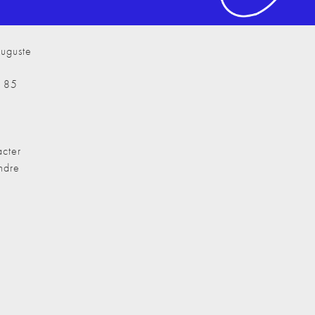
uguste
7 85
cter
ndre