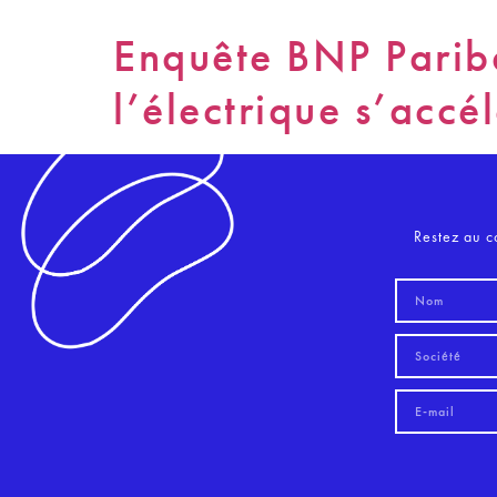
Enquête BNP Parib
l’électrique s’accé
Restez au c