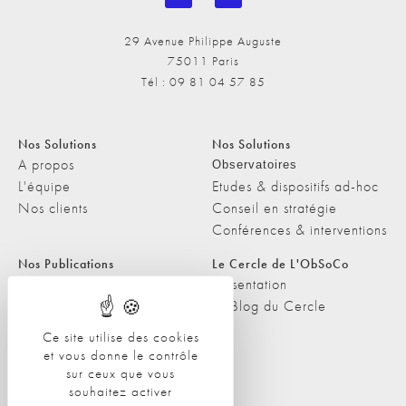
29 Avenue Philippe Auguste
75011 Paris
Tél : 09 81 04 57 85
Nos Solutions
Nos Solutions
A propos
Observatoires
L'équipe
Etudes & dispositifs ad-hoc
Nos clients
Conseil en stratégie
Conférences & interventions
Nos Publications
Le Cercle de L'ObSoCo
Nos Publications
Présentation
Les Podcasts de L'ObSoCo
Le Blog du Cercle
L'ObSoCo dans les médias
Ce site utilise des cookies
et vous donne le contrôle
Contacts
sur ceux que vous
Nous contacter
souhaitez activer
Nous rejoindre