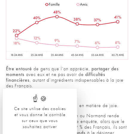
Être entouré
de gens que l’on apprécie,
partager
des
moments
avec eux et ne pas avoir de
difficultés
financières
, autant d’ingrédients indispensables à la joie
des Français.
Une dernière chose cependant.
La
géographie
n’est pas innocente en matière de joie.
Ce site utilise des cookies
et vous donne le contrôle
Ainsi, il semble bien qu’être Breton ou Normand rende
sur ceux que vous
plus attentif à la météo
. Dans notre enquête, alors que le
souhaitez activer
temps qu’il fait n’est cité que par 9 % des Français, ils sont
21% de Bretons
et
15% de Normands
à le désigner