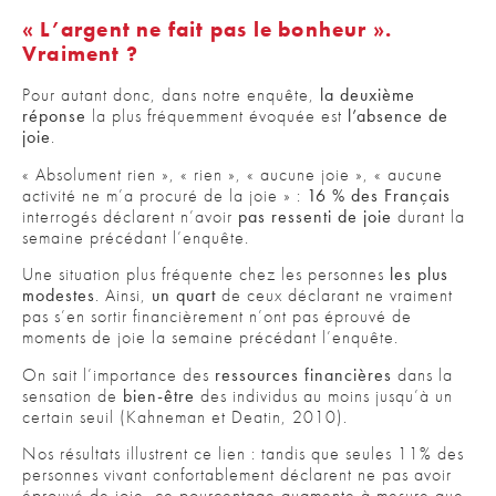
« L’argent ne fait pas le bonheur ».
Vraiment ?
Pour autant donc, dans notre enquête,
la deuxième
réponse
la plus fréquemment évoquée est
l’absence de
joie
.
« Absolument rien », « rien », « aucune joie », « aucune
activité ne m’a procuré de la joie » :
16 % des Français
interrogés déclarent n’avoir
pas ressenti de joie
durant la
semaine précédant l’enquête.
Une situation plus fréquente chez les personnes
les plus
modestes
. Ainsi,
un quart
de ceux déclarant ne vraiment
pas s’en sortir financièrement n’ont pas éprouvé de
moments de joie la semaine précédant l’enquête.
On sait l’importance des
ressources financières
dans la
sensation de
bien-être
des individus au moins jusqu’à un
certain seuil (Kahneman et Deatin, 2010).
Nos résultats illustrent ce lien : tandis que seules 11% des
personnes vivant confortablement déclarent ne pas avoir
éprouvé de joie, ce pourcentage augmente à mesure que