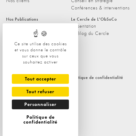
Nos clients
Conseil en stratégie
Conférences & interventions
Nos Publications
Le Cercle de L'ObSoCo
Nos Publications
Présentation
Les Podcasts de L'ObSoCo
Le Blog du Cercle
L'ObSoCo dans les médias
Ce site utilise des cookies
et vous donne le contrôle
Contacts
sur ceux que vous
Nous contacter
souhaitez activer
Nous rejoindre
Politique de cookies
Politique de confidentialité
Tout accepter
Tout refuser
Personnaliser
Politique de
confidentialité