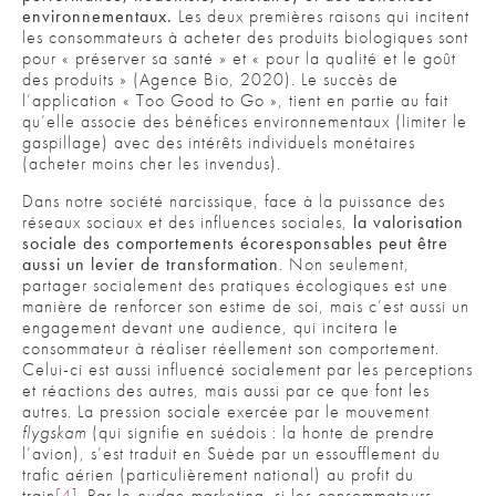
environnementaux.
Les deux premières raisons qui incitent
les consommateurs à acheter des produits biologiques sont
pour « préserver sa santé » et « pour la qualité et le goût
des produits » (Agence Bio, 2020). Le succès de
l’application « Too Good to Go », tient en partie au fait
qu’elle associe des bénéfices environnementaux (limiter le
gaspillage) avec des intérêts individuels monétaires
(acheter moins cher les invendus).
Dans notre société narcissique, face à la puissance des
réseaux sociaux et des influences sociales,
la valorisation
sociale des comportements écoresponsables peut être
aussi un levier de transformation
.
Non seulement,
partager socialement des pratiques écologiques est une
manière de renforcer son estime de soi, mais c’est aussi un
engagement devant une audience, qui incitera le
consommateur à réaliser réellement son comportement.
Celui-ci est aussi influencé socialement par les perceptions
et réactions des autres, mais aussi par ce que font les
autres. La pression sociale exercée par le mouvement
flygskam
(qui signifie en suédois : la honte de prendre
l’avion), s’est traduit en Suède par un essoufflement du
trafic aérien (particulièrement national) au profit du
train
[4]
. Par le
nudge marketing
, si les consommateurs