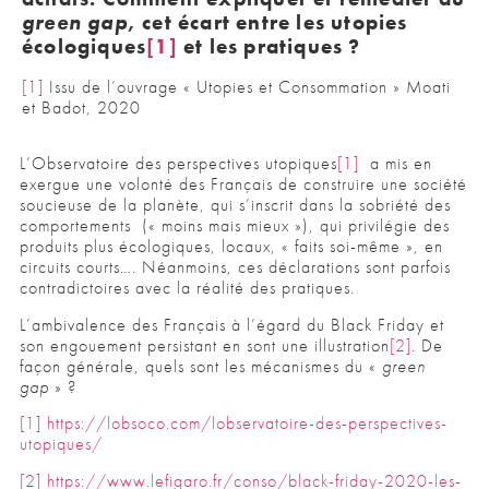
green gap
, cet écart entre les utopies
écologiques
[1]
et les pratiques ?
[1]
Issu de l’ouvrage « Utopies et Consommation » Moati
et Badot, 2020
L’Observatoire des perspectives utopiques
[1]
a mis en
exergue une volonté des Français de construire une société
soucieuse de la planète, qui s’inscrit dans la sobriété des
comportements (« moins mais mieux »), qui privilégie des
produits plus écologiques, locaux, « faits soi-même », en
circuits courts…. Néanmoins, ces déclarations sont parfois
contradictoires avec la réalité des pratiques.
L’ambivalence des Français à l’égard du Black Friday et
son engouement persistant en sont une illustration
[2]
. De
façon générale, quels sont les mécanismes du «
green
gap
» ?
[1]
https://lobsoco.com/lobservatoire-des-perspectives-
utopiques/
[2]
https://www.lefigaro.fr/conso/black-friday-2020-les-