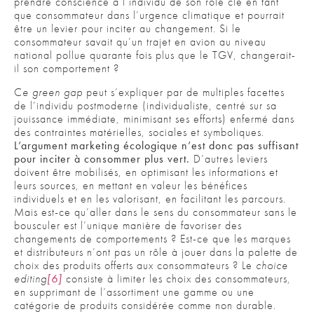
prendre conscience à l’individu de son rôle clé en tant
que consommateur dans l’urgence climatique et pourrait
être un levier pour inciter au changement. Si le
consommateur savait qu’un trajet en avion au niveau
national pollue quarante fois plus que le TGV, changerait-
il son comportement ?
C
e green gap
peut s’expliquer par de multiples facettes
de l’individu postmoderne (individualiste, centré sur sa
jouissance immédiate, minimisant ses efforts) enfermé dans
des contraintes matérielles, sociales et symboliques.
L’argument marketing écologique n’est donc pas suffisant
pour inciter à consommer plus vert.
D’autres leviers
doivent être mobilisés, en optimisant les informations et
leurs sources, en mettant en valeur les bénéfices
individuels et en les valorisant, en facilitant les parcours.
Mais est-ce qu’aller dans le sens du consommateur sans le
bousculer est l’unique manière de favoriser des
changements de comportements ? Est-ce que les marques
et distributeurs n’ont pas un rôle à jouer dans la palette de
choix des produits offerts aux consommateurs ? Le
choice
editing
[6]
consiste à limiter les choix des consommateurs,
en supprimant de l’assortiment une gamme ou une
catégorie de produits considérée comme non durable.