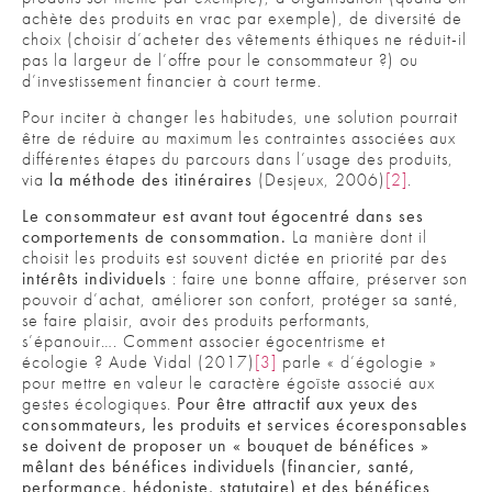
achète des produits en vrac par exemple), de diversité de
choix (choisir d’acheter des vêtements éthiques ne réduit-il
pas la largeur de l’offre pour le consommateur ?) ou
d’investissement financier à court terme.
Pour inciter à changer les habitudes, une solution pourrait
être de réduire au maximum les contraintes associées aux
différentes étapes du parcours dans l’usage des produits,
via
la méthode des itinéraires
(Desjeux, 2006)
[2]
.
Le consommateur est avant tout égocentré dans ses
comportements de consommation.
La manière dont il
choisit les produits est souvent dictée en priorité par des
intérêts individuels
: faire une bonne affaire, préserver son
pouvoir d’achat, améliorer son confort, protéger sa santé,
se faire plaisir, avoir des produits performants,
s’épanouir…. Comment associer égocentrisme et
écologie ? Aude Vidal (2017)
[3]
parle « d’égologie »
pour mettre en valeur le caractère égoïste associé aux
gestes écologiques.
Pour être attractif aux yeux des
consommateurs, les produits et services écoresponsables
se doivent de proposer un « bouquet de bénéfices »
mêlant des bénéfices individuels (financier, santé,
performance, hédoniste, statutaire) et des bénéfices