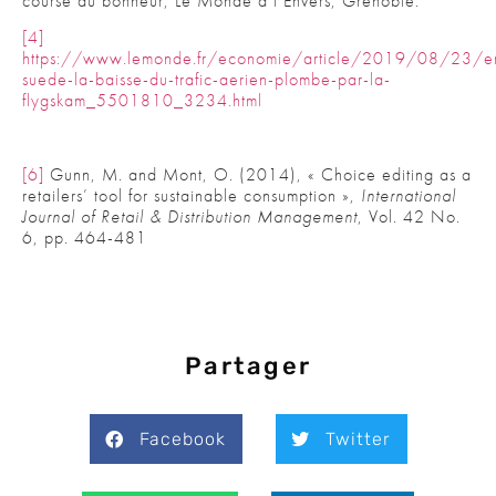
course au bonheur, Le Monde à l’Envers, Grenoble.
[4]
https://www.lemonde.fr/economie/article/2019/08/23/e
suede-la-baisse-du-trafic-aerien-plombe-par-la-
flygskam_5501810_3234.html
[6]
Gunn, M. and Mont, O. (2014), « Choice editing as a
retailers’ tool for sustainable consumption »,
International
Journal of Retail & Distribution Management
, Vol. 42 No.
6, pp. 464-481
Partager
Facebook
Twitter