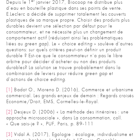
er
Depuis le 1
janvier 2017, Biocoop ne distribue plus
d’eau en bouteille plastique dans ses points de vente.
E.Leclerc a décidé de supprimer totalement les couverts
plastiques de sa marque propre. Choisir des produits plus
durables devient une sélection par défaut pour le
consommateur, et ne nécessite plus un changement de
comportement actif (réduisant ainsi les problématiques
liées au
green gap
). Le «
choice editing
» soulève d’autres
questions: sur quels critères peut-on définir un produit
durable ? Est-ce que le consommateur n’a pas le libre
arbitre pour décider d’acheter ou non des produits
durables? La solution se trouve probablement dans la
combinaison de leviers pour réduire
green gap
et
d’actions de
choice editing
.
[1]
Badot O., Moreno D. (2016), Commerce et urbanisme
commercial. Les grands enjeux de demain : Regards croisés
Economie/Droit, EMS, Cormelles-le-Royal.
[2]
Desjeux D. (2006) « La méthode des itinéraires : une
approche microsociale », dans La consommation, coll.
« Que sais-je ? », PUF, Paris, p. 89-111
[3]
Vidal A. (2017), Egologie : écologie, individualisme et