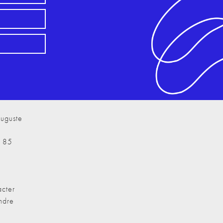
uguste
7 85
cter
ndre