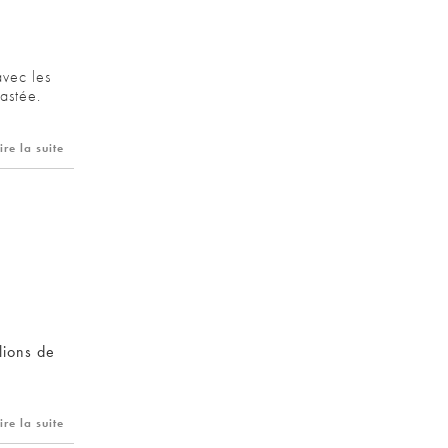
avec les
astée.
ire la suite
lions de
ire la suite