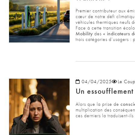
Premier contributeur aux émi
cœur de notre
d
éfi climatiq
véhicules thermiques neufs
d
Face à cette transition éco
Mobility
des
« indicateurs 
trois catégories
d
‘usagers : p
04/04/2025
Le Coup
Un essoufflement 
Alors que la prise de
consci
multiplication des conséque
ces derniers la traduisent-ils