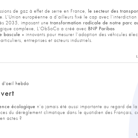
ssions de gaz à effet de serre en France,
le
secteur des transpor
ue.
L
‘Union européenne a
d
’ailleurs fixé
le
cap avec
l
‘interdiction
ès 2035, imposant une
transformation radicale de notre parc a
logique complexe,
L
‘
ObSoCo
a créé avec
BNP Paribas
de bascule »
innovants pour mesurer
l
‘adoption des véhicules élec
articuliers, entreprises et acteurs industriels.
L
 d'oeil hebdo
vert
ence écologique
n’a jamais été aussi importante au regard de la
nces du dérèglement climatique dans le quotidien des Français, 
 en actes ?
L