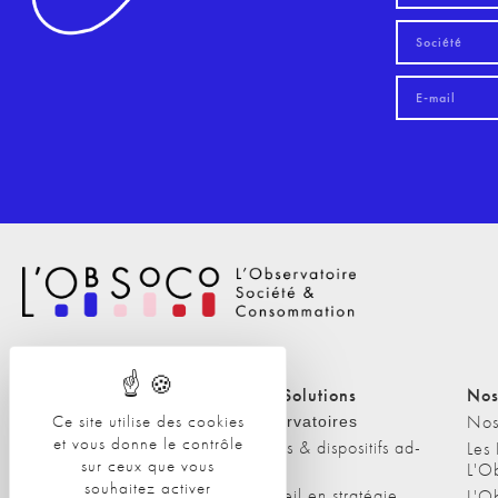
Nos Solutions
Nos Solutions
Nos
Ce site utilise des cookies
A propos
Nos
Observatoires
et vous donne le contrôle
Etudes & dispositifs ad-
L'équipe
Les
sur ceux que vous
hoc
L'O
Nos clients
souhaitez activer
Conseil en stratégie
L'O