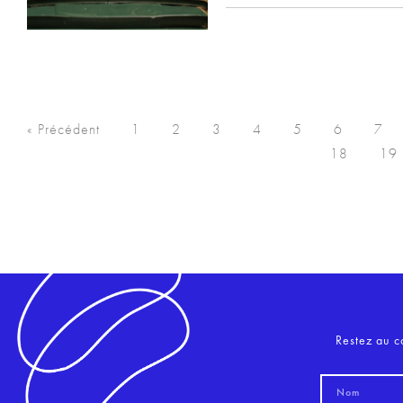
« Précédent
1
2
3
4
5
6
7
18
19
Restez au c