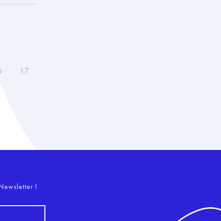
6
17
o
Newsletter !