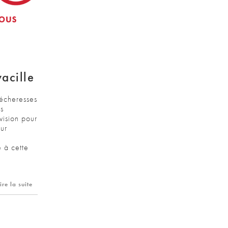
acille
sécheresses
s
vision pour
eur
e à cette
ire la suite