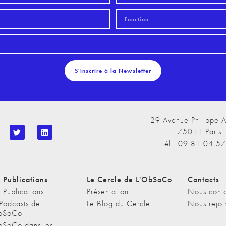
S'inscrire à la Newsletter
29 Avenue Philippe A
75011 Paris
Tél : 09 81 04 5
 Publications
Le Cercle de L'ObSoCo
Contacts
 Publications
Présentation
Nous conta
 Podcasts de
Le Blog du Cercle
Nous rejoi
bSoCo
bSoCo dans les