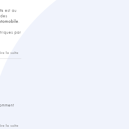
ts
est au
 des
utomobile
.
triques par
ire la suite
comment
ire la suite