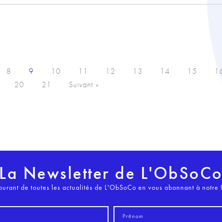
8
9
10
11
12
13
14
15
1
20
21
Suivant »
La Newsletter de L'ObSoC
ourant de toutes les actualités de L'ObSoCo en vous abonnant à notre 