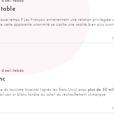
 d'oeil hebdo
 table
passe-temps ? Les Français entretiennent une relation privilégiée 
re cette apparente unanimité se cache une réalité bien plus contr
L
 d'oeil hebdo
nc
 du tourisme hivernal (après les Etats-Unis) avec
plus de 50 mil
it son or blanc fondre au soleil du réchauffement climatique.
L